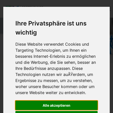
Menu
Login
Ihre Privatsphäre ist uns
Benutzername
wichtig
Diese Website verwendet Cookies und
Passwort
Targeting Technologien, um Ihnen ein
besseres Internet-Erlebnis zu ermöglichen
und die Werbung, die Sie sehen, besser an
Ihre Bedürfnisse anzupassen. Diese
Technologien nutzen wir auÃŸerdem, um
Anmelden
Veranstaltungen –
Ergebnisse zu messen, um zu verstehen,
Ausbildungskommission der ÖGU
Register
|
Lost your password?
woher unsere Besucher kommen oder um
unsere Website weiter zu entwickeln.
Support
Alle akzeptieren
14.09.2026
Lorem ipsum dolor sit amet: